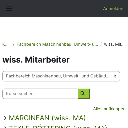
Zum Hauptinhalt
Anmelden
Website-Übersicht
Kurse
Fachbereich Maschinenbau, Umwelt- und Gebäudetechnik
wiss. Mitarbeiter
wiss. Mitarbeiter
Kursbereiche
Kurse suchen
Kurse suchen
Alles aufklappen
MARGINEAN (wiss. MA)