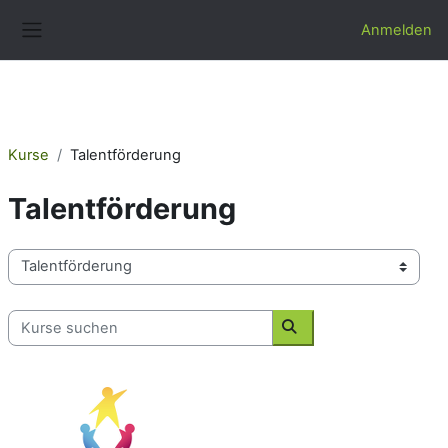
Zum Hauptinhalt
Anmelden
Website-Übersicht
Kurse
Talentförderung
Talentförderung
Kursbereiche
Kurse suchen
Kurse suchen