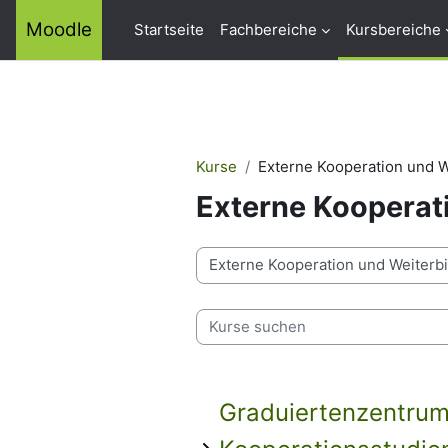
Zum Hauptinhalt
Moodle
Startseite
Fachbereiche
Kursbereiche
Kurse
Externe Kooperation und W
Externe Kooperat
Kursbereiche
Kurse suchen
Graduiertenzentrum