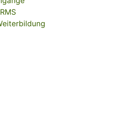
engänge
 RMS
Weiterbildung