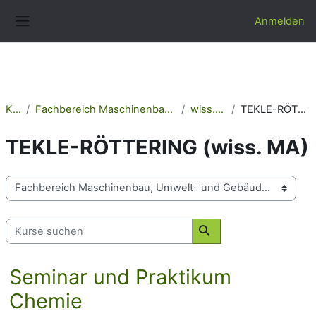
Zum Hauptinhalt
Anmelden
Website-Übersicht
Kurse
Fachbereich Maschinenbau, Umwelt- und Gebäudetechnik
wiss. Mitarbeiter
TEKLE-RÖTTERING (wiss. MA)
TEKLE-RÖTTERING (wiss. MA)
Kursbereiche
Kurse suchen
Kurse suchen
Seminar und Praktikum
Chemie