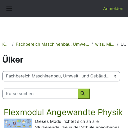
Zum Hauptinhalt
Anmelden
Website-Übersicht
Kurse
Fachbereich Maschinenbau, Umwelt- und Gebäudetechnik
wiss. Mitarbeiter
Ülker
Ülker
Kursbereiche
Kurse suchen
Kurse suchen
Flexmodul Angewandte Physik
Dieses Modul richtet sich an alle
Studierende, die in der Schule erworbenes