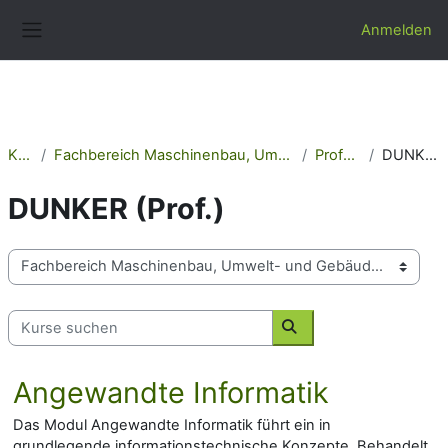
Zum Hauptinhalt
Anmelden
Website-Übersicht
Kurse
Fachbereich Maschinenbau, Umwelt- und Gebäudetechnik
Professoren
DUNKER (Prof.)
DUNKER (Prof.)
Kursbereiche
Kurse suchen
Kurse suchen
Angewandte Informatik
Das Modul Angewandte Informatik führt ein in
grundlegende informationstechnische Konzepte. Behandelt