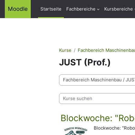
Zum Hauptinhalt
Moodle
Startseite
Fachbereiche
Kursbereiche
Kurse
Fachbereich Maschinenba
JUST (Prof.)
Kursbereiche
Kurse suchen
Blockwoche: "Rob
Blockwoche: "Robot