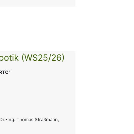
botik (WS25/26)
 RTC
"
 Dr.-Ing. Thomas Straßmann,