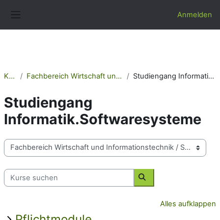
Zum Hauptinhalt
Anmelden
Website-Übersicht
Kurse
Fachbereich Wirtschaft und Informationstechnik
Studiengang Informatik.Softwaresysteme
Studiengang
Informatik.Softwaresysteme
Kursbereiche
Kurse suchen
Kurse suchen
Alles aufklappen
Pflichtmodule