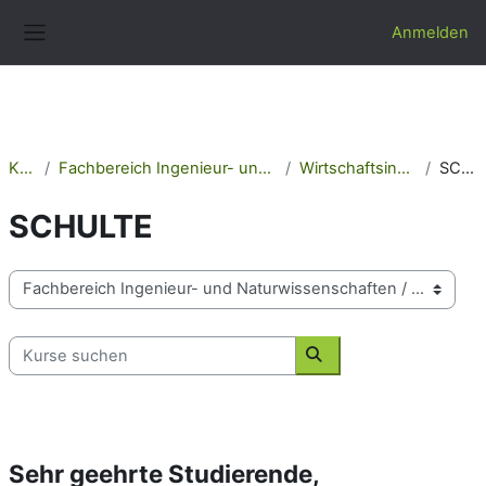
Zum Hauptinhalt
Anmelden
Website-Übersicht
Kurse
Fachbereich Ingenieur- und Naturwissenschaften
Wirtschaftsingenieurwesen
SCHULTE
SCHULTE
Kursbereiche
Kurse suchen
Kurse suchen
Sehr geehrte Studierende,