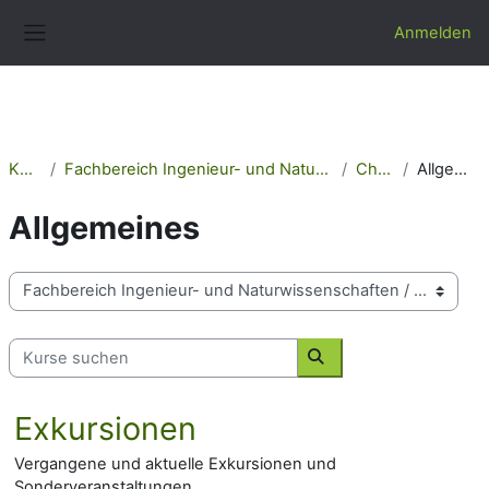
Zum Hauptinhalt
Anmelden
Website-Übersicht
Kurse
Fachbereich Ingenieur- und Naturwissenschaften
Chemie
Allgemeines
Allgemeines
Kursbereiche
Kurse suchen
Kurse suchen
Exkursionen
Vergangene und aktuelle Exkursionen und
Sonderveranstaltungen