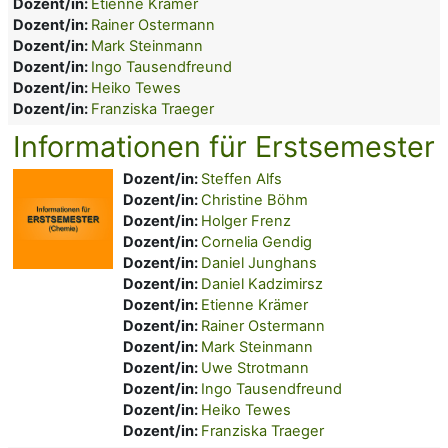
Dozent/in:
Etienne Krämer
Dozent/in:
Rainer Ostermann
Dozent/in:
Mark Steinmann
Dozent/in:
Ingo Tausendfreund
Dozent/in:
Heiko Tewes
Dozent/in:
Franziska Traeger
Informationen für Erstsemester
Dozent/in:
Steffen Alfs
Dozent/in:
Christine Böhm
Dozent/in:
Holger Frenz
Dozent/in:
Cornelia Gendig
Dozent/in:
Daniel Junghans
Dozent/in:
Daniel Kadzimirsz
Dozent/in:
Etienne Krämer
Dozent/in:
Rainer Ostermann
Dozent/in:
Mark Steinmann
Dozent/in:
Uwe Strotmann
Dozent/in:
Ingo Tausendfreund
Dozent/in:
Heiko Tewes
Dozent/in:
Franziska Traeger