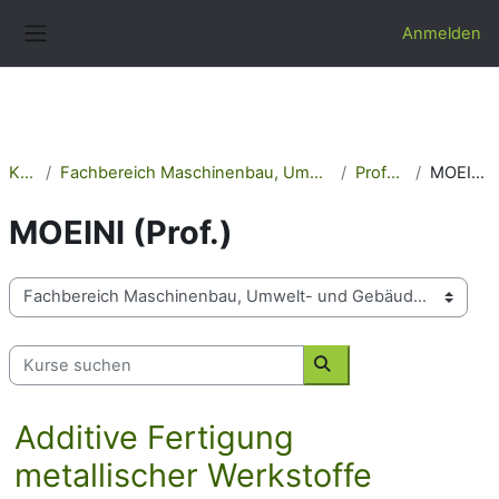
Zum Hauptinhalt
Anmelden
Website-Übersicht
Kurse
Fachbereich Maschinenbau, Umwelt- und Gebäudetechnik
Professoren
MOEINI (Prof.)
MOEINI (Prof.)
Kursbereiche
Kurse suchen
Kurse suchen
Additive Fertigung
metallischer Werkstoffe