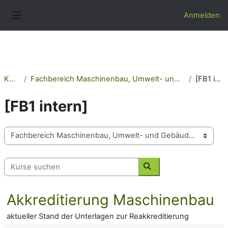
Zum Hauptinhalt
Anmelden
Website-Übersicht
Kurse
Fachbereich Maschinenbau, Umwelt- und Gebäudetechnik
[FB1 intern]
[FB1 intern]
Kursbereiche
Kurse suchen
Kurse suchen
Akkreditierung Maschinenbau
aktueller Stand der Unterlagen zur Reakkreditierung