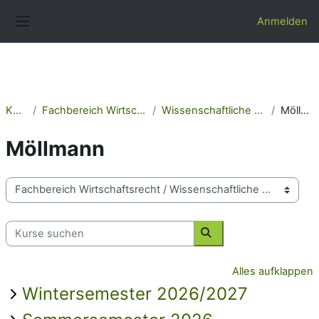
Zum Hauptinhalt
Anmelden
Website-Übersicht
Kurse
Fachbereich Wirtschaftsrecht
Wissenschaftliche Mitarbeiter
Möllmann
Möllmann
Kursbereiche
Kurse suchen
Kurse suchen
Alles aufklappen
Wintersemester 2026/2027