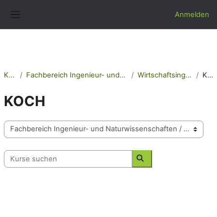
Zum Hauptinhalt
Anmelden
Website-Übersicht
Kurse
Fachbereich Ingenieur- und Naturwissenschaften
Wirtschaftsingenieurwesen
KOCH
KOCH
Kursbereiche
Kurse suchen
Kurse suchen