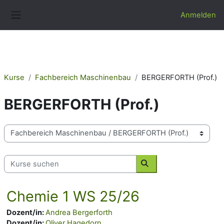
Zum Hauptinhalt
Anmelden
Website-Übersicht
Kurse
Fachbereich Maschinenbau
BERGERFORTH (Prof.)
BERGERFORTH (Prof.)
Kursbereiche
Kurse suchen
Kurse suchen
Chemie 1 WS 25/26
Dozent/in:
Andrea Bergerforth
Dozent/in:
Oliver Hagedorn