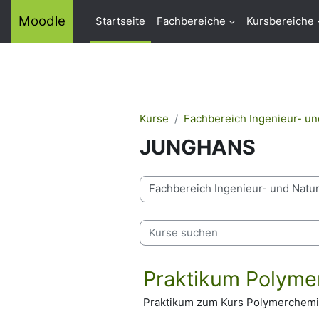
Zum Hauptinhalt
Moodle
Startseite
Fachbereiche
Kursbereiche
Kurse
Fachbereich Ingenieur- u
JUNGHANS
Kursbereiche
Kurse suchen
Praktikum Polyme
Praktikum zum Kurs Polymerchemi