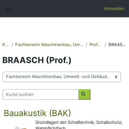
Zum Hauptinhalt
Anmelden
Website-Übersicht
Kurse
Fachbereich Maschinenbau, Umwelt- und Gebäudetechnik
Professoren
BRAASCH (Prof.)
BRAASCH (Prof.)
Kursbereiche
Kurse suchen
Kurse suchen
Bauakustik (BAK)
Grundlagen der Schalltechnik; Schallschutz;
Wahlpflichtfach