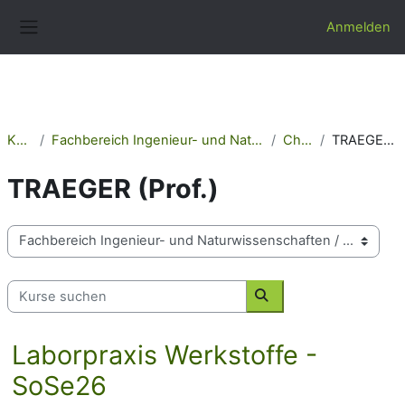
Zum Hauptinhalt
Anmelden
Website-Übersicht
Kurse
Fachbereich Ingenieur- und Naturwissenschaften
Chemie
TRAEGER (Prof.)
TRAEGER (Prof.)
Kursbereiche
Kurse suchen
Kurse suchen
Laborpraxis Werkstoffe -
SoSe26