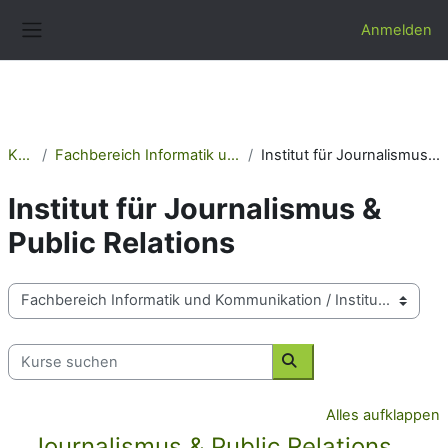
Zum Hauptinhalt
Anmelden
Website-Übersicht
Kurse
Fachbereich Informatik und Kommunikation
Institut für Journalismus & Public Relations
Institut für Journalismus &
Public Relations
Kursbereiche
Kurse suchen
Kurse suchen
Alles aufklappen
Journalismus & Public Relations