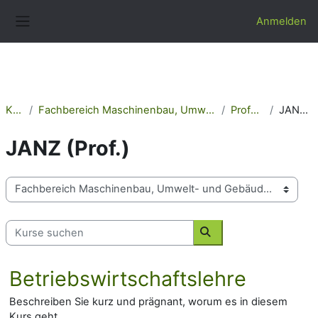
Zum Hauptinhalt
Anmelden
Website-Übersicht
Kurse
Fachbereich Maschinenbau, Umwelt- und Gebäudetechnik
Professoren
JANZ (Prof.)
JANZ (Prof.)
Kursbereiche
Kurse suchen
Kurse suchen
Betriebswirtschaftslehre
Beschreiben Sie kurz und prägnant, worum es in diesem
Kurs geht.