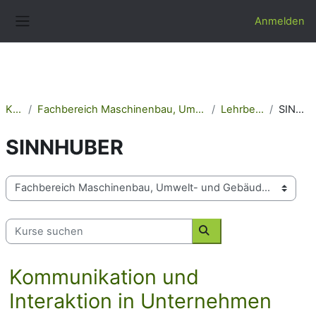
Zum Hauptinhalt
Anmelden
Website-Übersicht
Kurse
Fachbereich Maschinenbau, Umwelt- und Gebäudetechnik
Lehrbeauftragte
SINNHUBER
SINNHUBER
Kursbereiche
Kurse suchen
Kurse suchen
Kommunikation und
Interaktion in Unternehmen