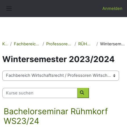
Zum Hauptinhalt
Anmelden
Website-Übersicht
Kurse
Fachbereich Wirtschaftsrecht
Professoren Wirtschaftsrecht
RÜHMKORF (Prof.)
Wintersemester 2023/2024
Wintersemester 2023/2024
Kursbereiche
Kurse suchen
Kurse suchen
Bachelorseminar Rühmkorf
WS23/24