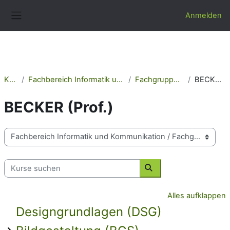
Zum Hauptinhalt
Anmelden
Website-Übersicht
Kurse
Fachbereich Informatik und Kommunikation
Fachgruppe Informatik
BECKER (Prof.)
BECKER (Prof.)
Kursbereiche
Kurse suchen
Kurse suchen
Alles aufklappen
Designgrundlagen (DSG)