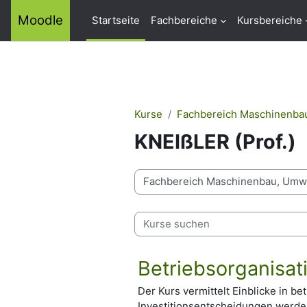
Zum Hauptinhalt
Moodle
Startseite
Fachbereiche
Kursbereiche
Kurse
Fachbereich Maschinenba
KNEIßLER (Prof.)
Kursbereiche
Kurse suchen
Betriebsorganisa
Der Kurs vermittelt Einblicke in be
Investitionsentscheidungen werde