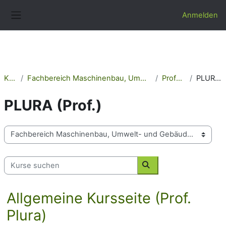
Zum Hauptinhalt
Anmelden
Website-Übersicht
Kurse
Fachbereich Maschinenbau, Umwelt- und Gebäudetechnik
Professoren
PLURA (Prof.)
PLURA (Prof.)
Kursbereiche
Kurse suchen
Kurse suchen
Allgemeine Kursseite (Prof.
Plura)