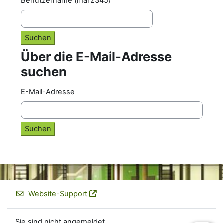
Benutzername (ma12345)
Über die E-Mail-Adresse
Über die E-Mail-Adresse suchen
suchen
E-Mail-Adresse
Website-Support
Sie sind nicht angemeldet.